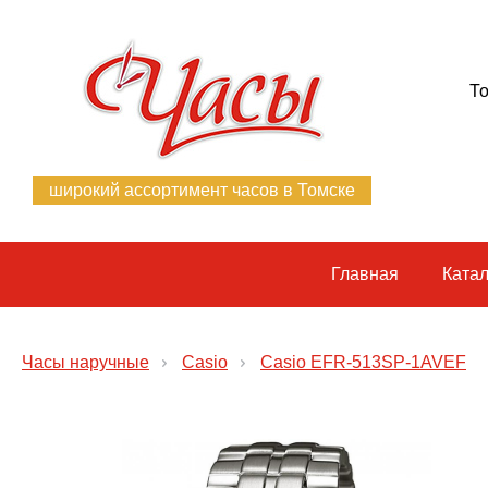
То
широкий ассортимент часов в Томске
Главная
Катал
Часы наручные
Casio
Casio EFR-513SP-1AVEF