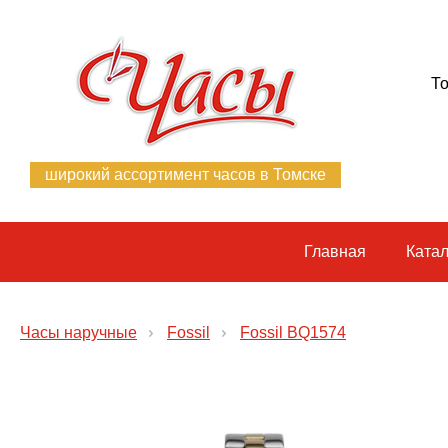
То
широкий ассортимент часов в Томске
Главная
Катал
Часы наручные
Fossil
Fossil BQ1574