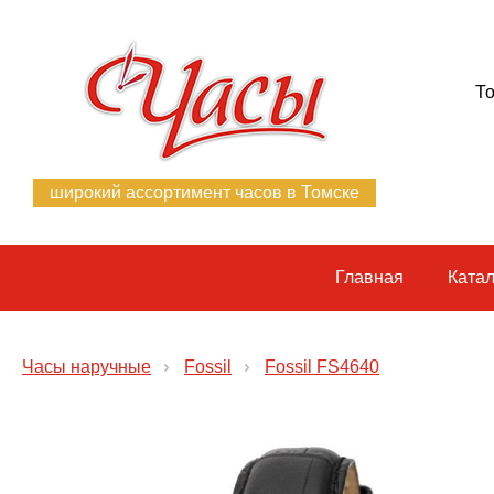
То
широкий ассортимент часов в Томске
Главная
Катал
Часы наручные
Fossil
Fossil FS4640