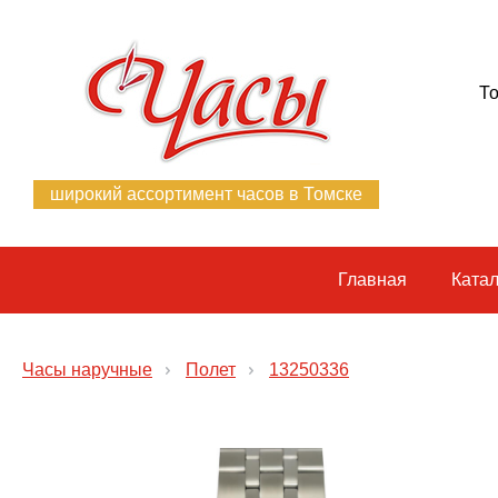
То
широкий ассортимент часов в Томске
Главная
Катал
Часы наручные
Полет
13250336