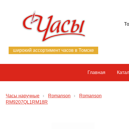
То
широкий ассортимент часов в Томске
Главная
Катал
Часы наручные
Romanson
Romanson
RM9207QL1RM18R