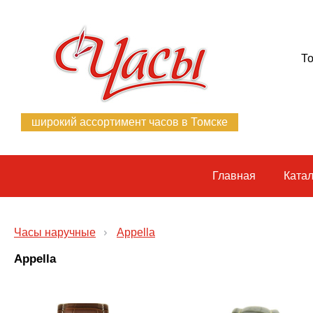
То
широкий ассортимент часов в Томске
Главная
Катал
Часы наручные
Appella
Appella