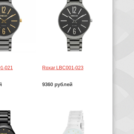
1-021
Roxar LBC001-023
й
9360 рублей