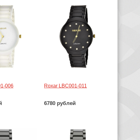
1-006
Roxar LBC001-011
й
6780 рублей