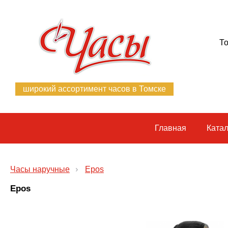
То
широкий ассортимент часов в Томске
Главная
Катал
Часы наручные
Epos
Epos