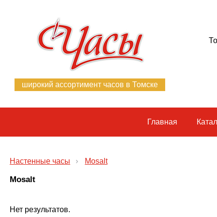
То
широкий ассортимент часов в Томске
Главная
Катал
Настенные часы
Mosalt
Mosalt
Нет результатов.